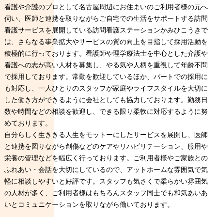
看護や介護のプロとして名古屋周辺にお住まいのご利用者様の元へ
伺い、医師と連携を取りながらご自宅での生活をサポートする訪問
看護サービスを展開している訪問看護ステーションかみひこうきで
は、さらなる事業拡大やサービスの質の向上を目指して採用活動を
積極的に行っております。看護師や理学療法士を中心とした介護や
看護への志が高い人材を募集し、やる気や人柄を重視して年齢不問
で採用しております。常勤を歓迎しているほか、パートでの採用に
も対応し、一人ひとりのスタッフが家庭やライフスタイルを大切に
した働き方ができるように会社としても協力しております。勤務日
数や時間などの相談を歓迎し、できる限り柔軟に対応するように努
めております。
自分らしく生ききる人生をモットーにしたサービスを展開し、医師
と連携を図りながら創傷などのケアやリハビリテーション、服用や
栄養の管理などを幅広く行っております。ご利用者様やご家族との
ふれあい・会話を大切にしているので、アットホームな雰囲気で気
軽に相談しやすいと好評です。スタッフも気さくで柔らかい雰囲気
の人材が多く、ご利用者様はもちろんスタッフ同士でも和気あいあ
いとコミュニケーションを取りながら働いております。